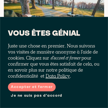
VOUS ÊTES GÉNIAL
Juste une chose en premier. Nous suivons
vos visites de manière anonyme à l'aide de
cookies. Cliquez sur
d'accord et fermer
pour
Faut-il assurer son vélo
confirmer que vous êtes satisfait de cela, ou
en savoir plus sur notre politique de
électrique ? Ce que dit la loi et
confidentialité
et
Data Policy
.
les bonnes pratiques
LAKA
Accepter et fermer
Je ne suis pas d'accord