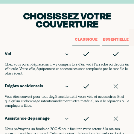
CHOISISSEZ VOTRE
COUVERTURE
CLASSIQUE
ESSENTIELLE
Vol
Chez vous ou en déplacement – y compris lors d'un vol à l'arraché ou depuis un
véhicule. Votre vélo, équipement et accessoires sont remplacés par le modèle le
plus récent.
Dégâts accidentels
Vous êtes couvert pour tout dégât accidentel à votre vélo et accessoires. Et si
quelqu'un endommage intentionnellement votre matériel, nous le réparons ou le
remplaçons illico.
Assistance dépannage
Nous prévoyons un fonds de 200 € pour faciliter votre retour à la maison
après un accident ou un vol. Cela peut couvrir la location d'un vélo, un taxi ou