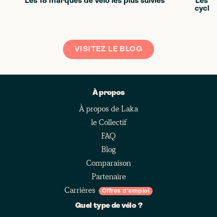
Les 18 marques de vélo les plus suivies
Les m
cyclis
VISITEZ LE BLOG
À propos
À propos de Laka
le Collectif
FAQ
Blog
Comparaison
Partenaire
Carrières
Offres d'emploi
Quel type de vélo ?