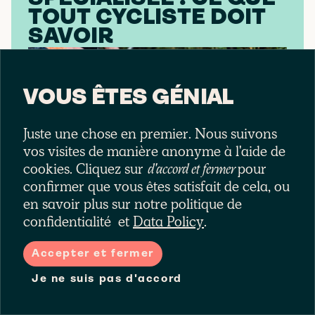
TOUT CYCLISTE DOIT
SAVOIR
VOUS ÊTES GÉNIAL
Juste une chose en premier. Nous suivons
vos visites de manière anonyme à l'aide de
cookies. Cliquez sur
d'accord et fermer
pour
Assurance habitation vs
confirmer que vous êtes satisfait de cela, ou
assurance vélo spécialisée : ce
en savoir plus sur notre politique de
que tout cycliste doit savoir
confidentialité
et
Data Policy
.
L’assurance habitation offre une protection limitée
pour les vélos, souvent restreinte au domicile et sans
Accepter et fermer
couverture des accidents. Une assurance vélo
spécialisée propose une protection complète,
Je ne suis pas d'accord
incluant vol, dommages et déplacements.
LIRE