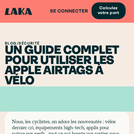
Calculez
SE CONNECTER
votre part
BLOG
/
SÉCURITÉ
UN GUIDE COMPLET
POUR UTILISER LES
APPLE AIRTAGS À
VÉLO
Nous, les cyclistes, on adore les nouveautés : vélos
dernier cri, équipements high-tech, applis pour
suivre nos perfs… tout ce qui booste nos sorties nous