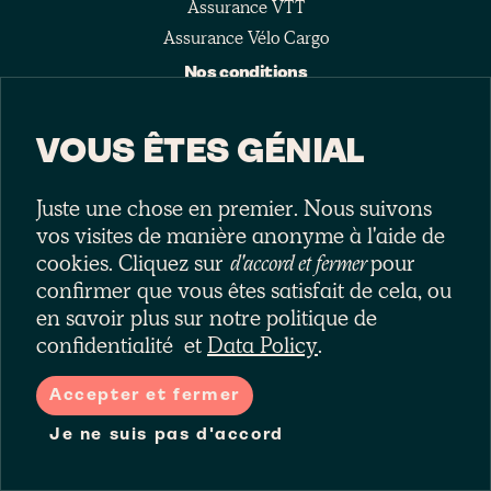
Assurance VTT
Assurance Vélo Cargo
Nos conditions
Police d'assurance
Carte d'assurance (IPID)
VOUS ÊTES GÉNIAL
Informations supplémentaires
Conditions générales
Juste une chose en premier. Nous suivons
Politique de confidentialité
vos visites de manière anonyme à l'aide de
cookies. Cliquez sur
d'accord et fermer
pour
Politique de données
confirmer que vous êtes satisfait de cela, ou
Nos procédures
en savoir plus sur notre politique de
Procédure de réclamation
confidentialité
et
Data Policy
.
Politique antifraude
Coordonnées
Accepter et fermer
france@laka.co
Je ne suis pas d'accord
Webchat
Disponible de 09h00 à 18h00 du lundi au vendredi, sauf les