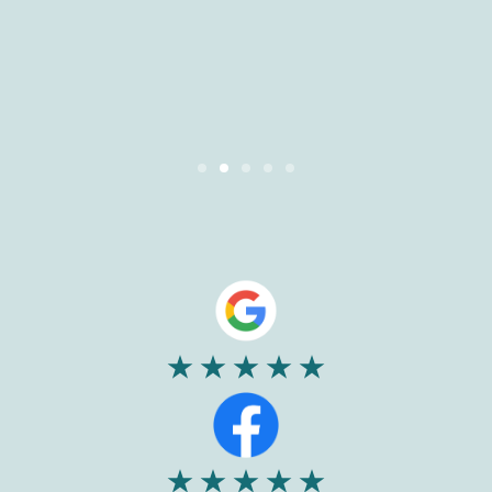
prettig, hier zijn ze ook heel
transparant in."
— Mattia Bongers
Slide 3 of 5.