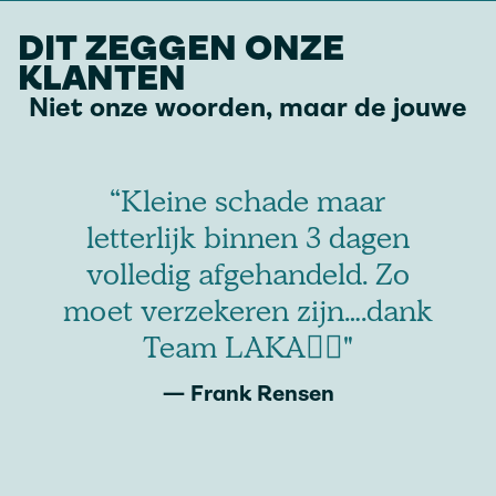
DIT ZEGGEN ONZE
KLANTEN
Niet onze woorden, maar de jouwe
“Heel snel en vriendelijk
antwoord op al je vragen.
Daarnaast denken ze heel
k
goed mee met het
probleem. De service kon
dus eigenlijk niet beter wat
mij betreft. Daarnaast vind
ik het concept van een
collectieve dekking erg