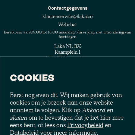
Contactgegevens
klantenservice@laka.co
Webchat
Bereikbaar van 09:00 tot 18:00 maandag t/m vrijdag, met uitzondering van
feestdagen
Laka NL B.V.
Raamplein 1
1016 XK Amsterdam
COOKIES
Eerst nog even dit. Wij maken gebruik van
Volg het collectief
cookies om je bezoek aan onze website
anoniem te volgen. Klik op
Akkoord en
sluiten
om te bevestigen dat je het hier mee
eens bent, of lees ons
Privacybeleid
en
Databeleid
voor meer informatie.
Laka NL B.V., gevestigd op Raamplein 1, 1016 XK, Amsterdam,