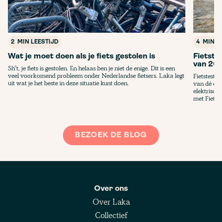
2
MIN LEESTIJD
4
MIN L
Wat je moet doen als je fiets gestolen is
Fietste
van 20
Sh*t, je fiets is gestolen. En helaas ben je niet de enige. Dit is een
veel voorkomend probleem onder Nederlandse fietsers. Laka legt
Fietstest.
uit wat je het beste in deze situatie kunt doen.
van dé e-b
elektrisch
met Fietste
BEZOEK DE BLOG
Over ons
Over Laka
Collectief