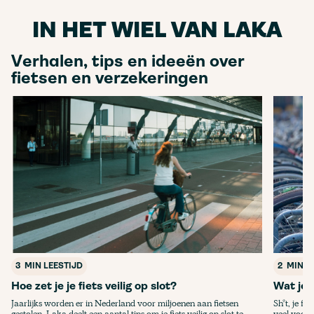
IN HET WIEL VAN LAKA
Verhalen, tips en ideeën over
fietsen en verzekeringen
3
MIN LEESTIJD
2
MIN L
Hoe zet je je fiets veilig op slot?
Wat je 
Jaarlijks worden er in Nederland voor miljoenen aan fietsen
Sh*t, je fi
gestolen. Laka deelt een aantal tips om je fiets veilig op slot te
veel voork