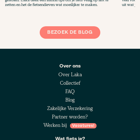
zetten en het de fietsendieven wat moeilijker te maken.
uit wat je 
BEZOEK DE BLOG
Over ons
Over Laka
Collectief
FAQ
Blog
Zakelijke Verzekering
Partner worden?
Werken bij
Vacatures!
Wat fiets je?