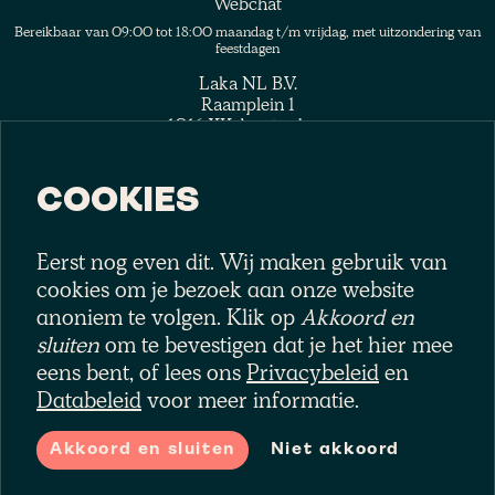
Webchat
Bereikbaar van 09:00 tot 18:00 maandag t/m vrijdag, met uitzondering van
feestdagen
Laka NL B.V.
Raamplein 1
1016 XK Amsterdam
COOKIES
Eerst nog even dit. Wij maken gebruik van
Volg het collectief
cookies om je bezoek aan onze website
anoniem te volgen. Klik op
Akkoord en
sluiten
om te bevestigen dat je het hier mee
eens bent, of lees ons
Privacybeleid
en
Databeleid
voor meer informatie.
Laka NL B.V., gevestigd op Raamplein 1, 1016 XK, Amsterdam,
geregistreerd bij de Kamer van Koophandel onder nummer
77429133 en onder toezicht van de Autoriteit Financiële Markten
(AFM) onder licentienummer 12047373.
Akkoord en sluiten
Niet akkoord