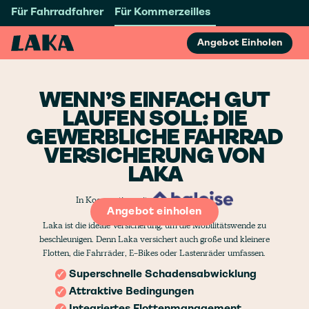
Für Fahrradfahrer
Für Kommerzeilles
Angebot Einholen
WENN’S EINFACH GUT
LAUFEN SOLL: DIE
GEWERBLICHE FAHRRAD
VERSICHERUNG VON
LAKA
In Kooperation mit
Angebot einholen
Laka ist die ideale Versicherung, um die Mobilitätswende zu
beschleunigen. Denn Laka versichert auch große und kleinere
Flotten, die Fahrräder, E-Bikes oder Lastenräder umfassen.
Superschnelle Schadensabwicklung
Attraktive Bedingungen
Integriertes Flottenmanagement