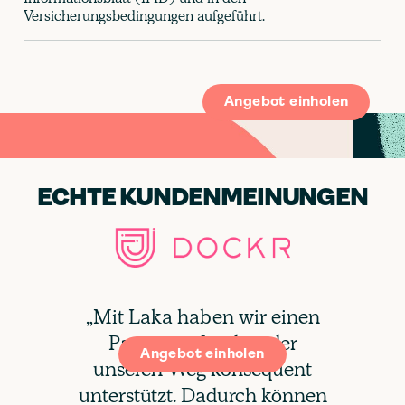
Versicherungsbedingungen aufgeführt.
Angebot einholen
ECHTE KUNDENMEINUNGEN
„Mit Laka haben wir einen
Partner gefunden, der
Angebot einholen
unseren Weg konsequent
unterstützt. Dadurch können