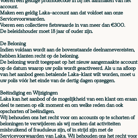
Voeren een geldige promotiecode in bij het aanmaken van het
account.
Maken een geldig Laka-account aan dat voldoet aan onze
Servicevoorwaarden.
Voeren een collectieve fietswaarde in van meer dan €300.
De beleidshouder moet 18 jaar of ouder zijn.
De Beloning
Indien voldaan wordt aan de bovenstaande deelnamevereisten,
hebben klanten recht op de beloning.
De beloning wordt toegepast op het nieuw aangemaakte account
op de datum waarop uw polis wordt geactiveerd. Als u na afloop
van het aanbod geen betalende Laka-klant wilt worden, moet u
uw polis vóór het einde van de dertig dagen opzeggen.
Beëindiging en Wijzigingen
Laka kan het aanbod of de mogelijkheid van een klant om eraan
deel te nemen op elk moment en om welke reden dan ook
opschorten of beëindigen.
Wij behouden ons het recht voor om accounts op te schorten of
beloningen te verwijderen als wij merken dat activiteiten
misbruikend of frauduleus zijn, of in strijd zijn met de
Servicevoorwaarden van Laka. Wij behouden ons het recht voor